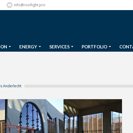
info@rooflight.pro
ION
ENERGY
SERVICES
PORTFOLIO
CONT
ION
ENERGY
SERVICES
PORTFOLIO
CONT
rs Anderlecht