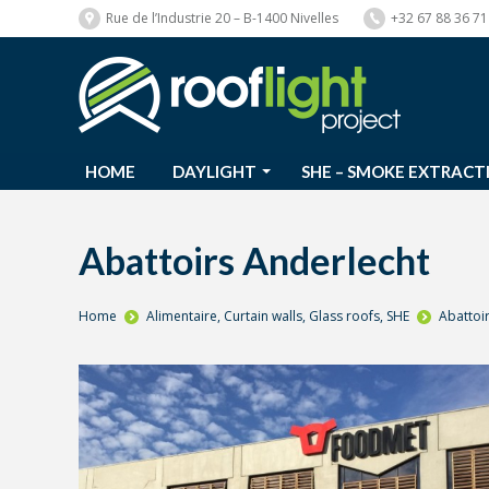
Rue de l’Industrie 20 – B-1400 Nivelles
+32 67 88 36 71
HOME
DAYLIGHT
SHE – SMOKE EXTRACT
HOME
DAYLIGHT
SHE – SMOKE EXTRACT
Abattoirs Anderlecht
You are here:
Home
Alimentaire
,
Curtain walls
,
Glass roofs
,
SHE
Abattoi