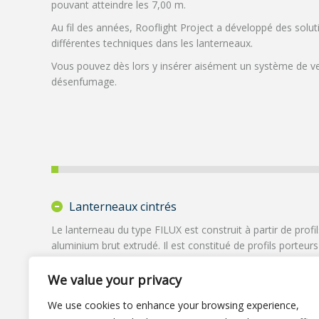
pouvant atteindre les 7,00 m.
Au fil des années, Rooflight Project a développé des soluti
différentes techniques dans les lanterneaux.
Vous pouvez dès lors y insérer aisément un système de ve
désenfumage.
Lanterneaux cintrés
Le lanterneau du type FILUX est construit à partir de profi
aluminium brut extrudé. Il est constitué de profils porteurs
serreurs. Ces derniers sont munis de joints continus en 
assurant une parfaite étanchéité entre les différents élém
We value your privacy
We use cookies to enhance your browsing experience,
Lanterneaux intégrant de la ventilation